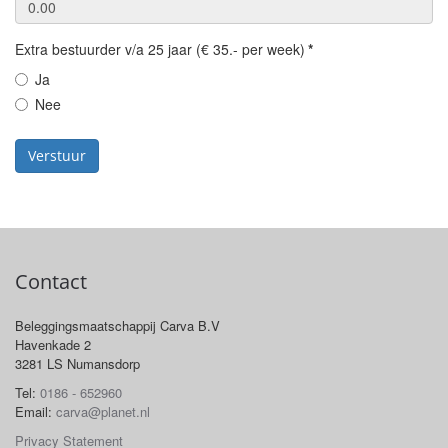
Extra bestuurder v/a 25 jaar (€ 35.- per week)
*
Ja
Nee
Verstuur
Contact
Beleggingsmaatschappij Carva B.V
Havenkade 2
3281 LS Numansdorp
Tel:
0186 - 652960
Email:
carva@planet.nl
Privacy Statement