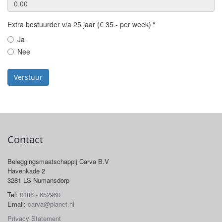
Extra bestuurder v/a 25 jaar (€ 35.- per week)
*
Ja
Nee
Verstuur
Contact
Beleggingsmaatschappij Carva B.V
Havenkade 2
3281 LS Numansdorp
Tel:
0186 - 652960
Email:
carva@planet.nl
Privacy Statement