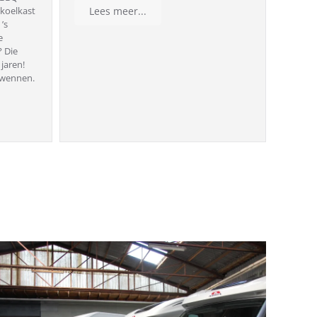
koelkast
Lees meer...
’s
e
? Die
jaren!
rwennen.