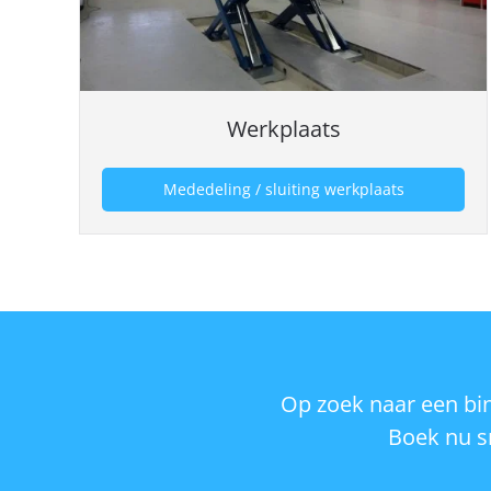
Werkplaats
Mededeling / sluiting werkplaats
Op zoek naar een bi
Boek nu sn