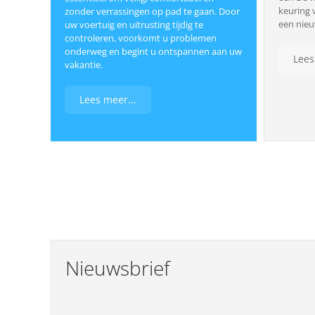
keuring 
zonder verrassingen op pad te gaan. Door
een nieu
uw voertuig en uitrusting tijdig te
controleren, voorkomt u problemen
onderweg en begint u ontspannen aan uw
Lees
vakantie.
Lees meer...
Nieuwsbrief