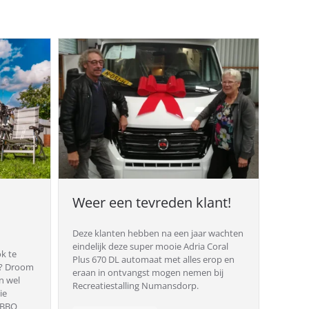
Weer een tevreden klant!
Deze klanten hebben na een jaar wachten
eindelijk deze super mooie Adria Coral
k te
Plus 670 DL automaat met alles erop en
r? Droom
eraan in ontvangst mogen nemen bij
n wel
Recreatiestalling Numansdorp.
ie
e BBQ