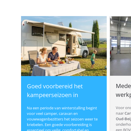
Meded
Goed voorbereid het
werkp
kampeerseizoen in
Voor ond
Na een periode van winterstalling begint
naar
Car
voor veel camper, caravan en
Oud-Bei
vouwwagenbezitters het seizoen weer te
onderhou
kriebelen. Een goede voorbereiding is
een BOVA
essentieel om veilig, comfortabel en