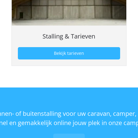
Stalling & Tarieven
Bekijk tarieven
nnen- of buitenstalling voor uw caravan, camper
el en gemakkelijk online jouw plek in onze camp