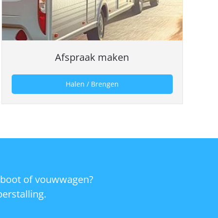
Afspraak maken
Halen / Brengen
, boot of vouwwagen?
erstalling.