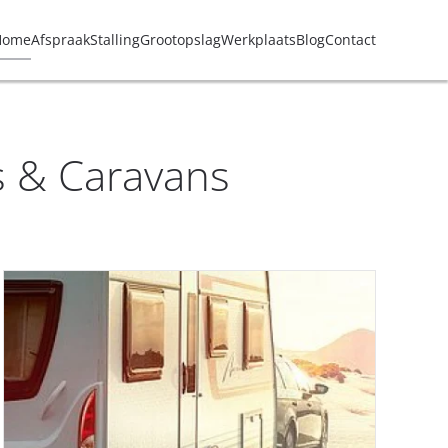
Home
Afspraak
Stalling
Grootopslag
Werkplaats
Blog
Contact
s & Caravans