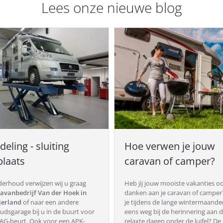
Lees onze nieuwe blog
eling - sluiting
Hoe verwen je jouw
laats
caravan of camper?
erhoud verwijzen wij u graag
Heb jij jouw mooiste vakanties oo
avanbedrijf Van der Hoek in
danken aan je caravan of campe
jerland
of naar een andere
je tijdens de lange wintermaande
dsgarage bij u in de buurt voor
eens weg bij de herinnering aan d
G-beurt. Ook voor een APK-
relaxte dagen onder de luifel? D