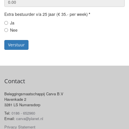
Extra bestuurder v/a 25 jaar (€ 35.- per week)
*
Ja
Nee
Verstuur
Contact
Beleggingsmaatschappij Carva B.V
Havenkade 2
3281 LS Numansdorp
Tel:
0186 - 652960
Email:
carva@planet.nl
Privacy Statement