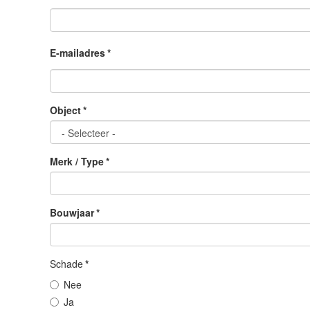
E-mailadres
*
Object
*
Merk / Type
*
Bouwjaar
*
Schade
*
Nee
Ja