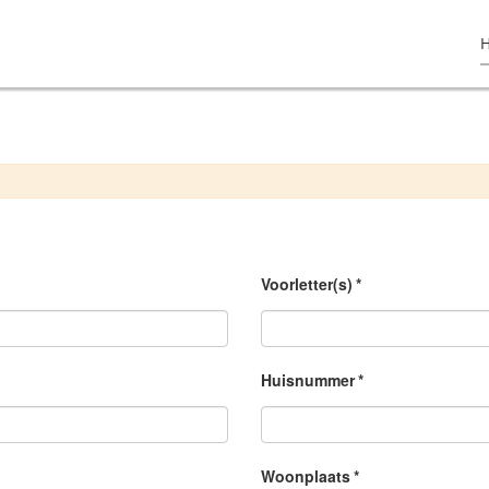
Voorletter(s)
*
Huisnummer
*
Woonplaats
*