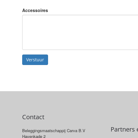
Accessoires
Verstuur
Contact
Partners 
Beleggingsmaatschappij Carva B.V
Havenkade 2