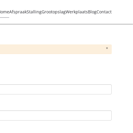
Home
Afspraak
Stalling
Grootopslag
Werkplaats
Blog
Contact
×